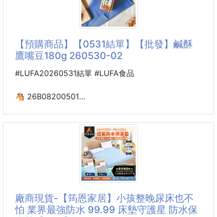
🚶‍♂️ 你知道嗎？走路方式錯誤，可能是膝蓋痛、腳底痛
的元兇！
專為需要長時間站立、走動的人打造，🔥 360度氣流
＋足弓支撐結構，從根本改善走路姿勢與緩解腳底壓
【預購商品】【0531結單】【批發】鹹酥
力、提升走路穩定性！
鷹嘴豆180g 260530-02
🧠 四大機能全滿足：
#LUFA20260531結單 #LUFA食品
✅ 重心調整，走路不偏斜
✅ 減震舒壓，膝蓋少疼痛
🐴 26B08200501
✅ 透氣抑菌，不悶熱
鹹酥鷹嘴豆180g 260530-02
✅ 彈性緩震材質，走動更安穩
🔥#超級食物鷹嘴豆
⚠️ 有效改善這些問題：
(((許願團又回來了~~)))🙌
🚫 走路施力不均
🚫 足內翻／外翻
❌網路賣130元❌
🔥這裡一罐只要$xxx元🔥
廠商現貨-【筠恩家居】小孩整晚尿床也不
👉網路說流量密碼
怕 業界最強防水 99.99 床墊守護星 防水保
那這款絕對是「銷量密碼」🙌