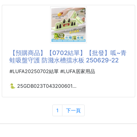
坊間那些說「防水」的墊子
招桃花本命繩 雙環守護
其實只是隨便塗了層膜，水滴過去照樣滲透~
開運手環 260301-14
貪便宜買下去，結果你的床墊哭慘了😭😭
筠恩家居保潔墊直接讓你體驗什麼叫做99.9%防水
本命守護×桃花加持
✅不滲✅不溢✅不滲透
一繩在手，緣分不漏接
像被鎖在墊子表面
【預購商品】【0702結單】【批發】呱~青
有些緣分，不是你不夠好，只是還沒被好好守護。
蛙吸盤守護 防濺水槽擋水板 250629-22
這條《招桃花本命繩》，為你把本命守在身邊、把好緣
#LUFA20250702結單 #LUFA居家用品
分拉近
以雙環結設計象徵「雙重守護×緣分成雙」，將守護、
🐍 25GDB023T043200601
本命與桃花寓意結合在手腕之間。
☘️呱~青蛙吸盤守護
防濺水槽擋水板 250629-22
不張揚，卻有存在感；不迷信，而是給自己一份安心與
1
下一頁
期待。
水槽邊緣總是溼答答？
🌸想招好人緣
我們的超萌小青蛙守護者來報到啦！
🌸想遇見對的人