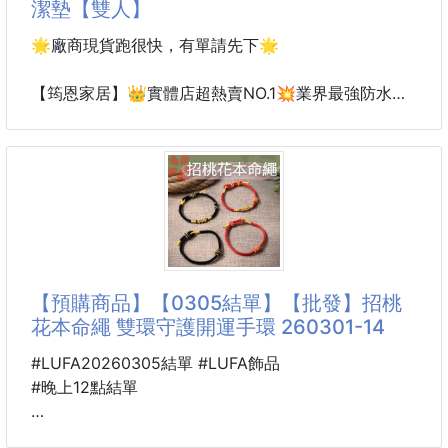
潔墊【雙人】
👍這系列的鷹嘴豆不只是銷量保證
🌟廠商現貨跑很快，有單請先下🌟
更是好吃掛保證
✨每一顆吃起來都是淡淡鹹香味
【筠恩家居】👑實體店超熱賣NO.1💥業界最強防水
而且還會喀茲咖茲超酥脆
99.99🏆床墊守護星🎇防水保潔墊【雙人】
配茶配酒都合適得不得了!!
打破防水極限，筠恩家居保潔墊，從此無懼任何液體
這次特別請工廠研發出新口味--「藥膳鷹嘴豆」
🙌🏻
並且採用特殊製程
將鷹嘴豆烘烤到最酥脆最完美的口感😋
業界防水天花板
重點!!
實體店熱賣王
還下重本添加多種中藥材調配
居家幸福度必備神器
【預購商品】【0305結單】【批發】招桃
花本命繩 雙環守護開運手環 260301-14
目前業界防水界的王炸💥
👑實體店超熱賣NO.1
#LUFA20260305結單 #LUFA飾品
用過絕對回購~口碑滿分👍🏻👍🏻👍🏻
#晚上12點結單
🌟 真防水 VS 假防水，分辨就在一秒
🐴 26U06500301