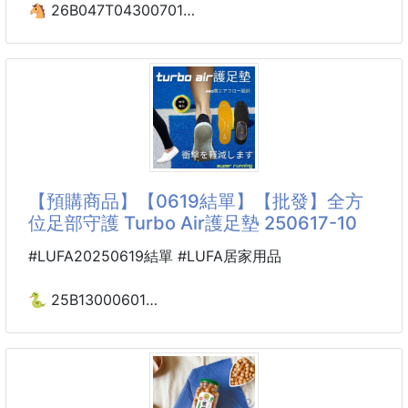
🐴 26B047T04300701
🌿精緻守護神吊墜
LAFU菈馥®眼鏡墨鏡
不只是飾品，更是一份陪伴自己的祝福
隨身保護套 260730-06
✔️ 可調式手圍，大多數人皆適合
自戴、送禮、祈福都很有心意🎁
※廠商控價…零售價不可低於$59
今年最好用的眼鏡收納，就是它🔥
✨三大守護神可選
日本大創賣到第一名不是沒有原因🏆#超輕#超薄#超時
💛 黃財神｜象徵富足豐盛，祝福財運亨通
尚
💚
【預購商品】【0619結單】【批發】全方
我真的拜託大家，把家裡那個厚重眼鏡盒拿出來看
位足部守護 Turbo Air護足墊 250617-10
看……是不是根本一年戴不到幾次⁉️
而最近到日本旅遊的朋友一定有發現，一款超薄眼鏡保
#LUFA20250619結單 #LUFA居家用品
護套在日本大創掀起超高人氣
甚至成為熱銷商品🤩
🐍 25B13000601
全方位足部守護
它沒有傳統眼鏡盒厚重笨拙的外型，而是採用柔軟矽膠
Turbo Air護足墊 250617-10
材質，打造超薄設計💯
放進小包、公事包、後背包