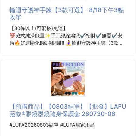
傳統的打蠟工序繁複、味道刺鼻，常常讓人大粒汗小粒
輪迴守護神手鍊【3款可選】-8/18下午3點
汗卻看不出效果
收單
木頭就像肌膚一樣，光是表面擦拭是不夠的，它需要的
是源源不絕的「深度滋養」！
【30條以上(可混搭)免運】
💯藏式純淨能量✨手工經線編織✔️招財✔️無憂✔️安
快來體驗頂級奢華木材保養體驗！
康🔥好運顯化!!磁場開掛!! 🧘‍♀️輪迴守護神手鍊【3款可
🪵【極亮守護木質表面滋潤養護防乾裂修護上光乳】
選】
✨
💛總覺得最近需要一點好運加持嗎？
🏡一擦煥亮！給珍貴木質最頂級的「深層面霜級
好運隨身帶著走🍀每天都是幸運日✨
不用刻意張揚
一條充滿藏式文化特色的守護手鍊
把美好心意戴在手腕上💖
【預購商品】【0803結單】【批發】LAFU
菈馥®眼鏡墨鏡隨身保護套 260730-06
藏式手工編織彩色經線🌈
搭配精緻復古金屬吊飾，質感滿分
#LUFA20260803結單 #LUFA居家用品
男女皆可配戴，日常百搭不突兀