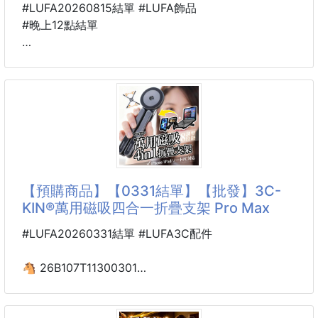
#LUFA20260815結單 #LUFA飾品
#晚上12點結單
🐴 26U12500801
🧘‍♀️輪迴守護神手鍊260808-07
※廠商控價…零售價不可低於$139
💯藏式純淨能量
✨手工經線編織
✔️招財✔️無憂✔️安康
【預購商品】【0331結單】【批發】3C-
🔥好運顯化!!磁場開掛!!
KIN®萬用磁吸四合一折疊支架 Pro Max
🧘‍♀️輪迴守護神手鍊
#LUFA20260331結單 #LUFA3C配件
#藏式手工編織#日常百搭能量感
#黃財神#綠度母#藥師佛
🐴 26B107T11300301
#送禮自戴都超有儀式感🎁
💎 3C-KIN®萬用磁吸四合一
折疊支架 Pro Max 260329-26
💛總覺得最近需要一點好運加持嗎？