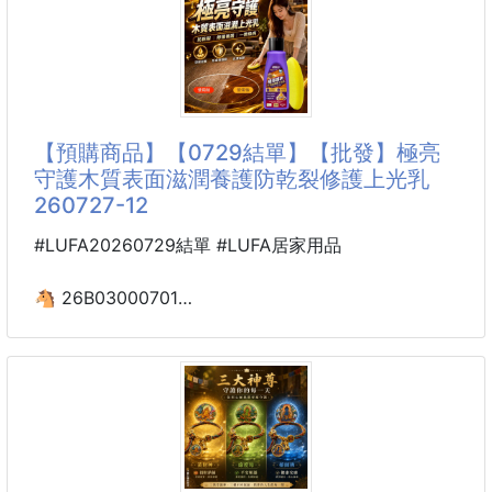
好運隨身帶著走🍀每天都是幸運日✨
※廠商控價…零售價不可低於$129
不用刻意張揚
我的天‼️
一條充滿藏式文化特色的守護手鍊
這根本是風靡3C支架界的「變形金剛」🔥
把美好心意戴在手腕上💖
📱手機｜📲平板｜💻筆電｜📖書本
【預購商品】【0729結單】【批發】極亮
一支全適配，通通搞定！
守護木質表面滋潤養護防乾裂修護上光乳
260727-12
而且重點是——
超．輕．量
#LUFA20260729結單 #LUFA居家用品
直接丟口袋就能出差，完全沒負擔✈️
🐴 26B03000701
一開始真的只是意外入手
極亮守護木質表面滋潤
結果一用直接變成主力裝備💯
養護防乾裂修護上光乳
#激推好物#上班族必備#團媽真心推薦#差旅神器
(附海綿*1) 260727-12
現在不管是去咖啡廳辦公
【商品說明】-
家裡的實木餐桌、木地板踩起來總覺得粗糙暗沉？
每到換季乾燥，紅木家具甚至開始出現細微裂痕？