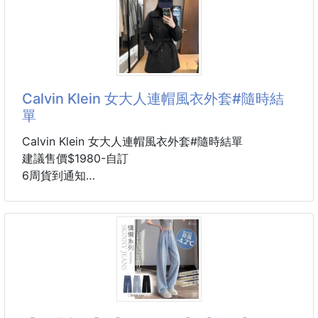
✨宜蘭在地知名品牌✨
是不是一直以來就是那種「無辣不歡」的人🤣
吃便當一定加辣、滷味狂撒胡椒🌶️
最近開始健身後，晚上嘴饞又怕吃太罪惡💪
Calvin Klein 女大人連帽風衣外套#隨時結
結果現在他追劇、運動完最常抱著的
單
就是這包👉「三星蔥脆薯」👈🍟
Calvin Klein 女大人連帽風衣外套#隨時結單
他最愛❤️「勁辣唐辛子」❤️口味
建議售價$1980-自訂
🥔馬鈴薯🥔炸得超酥脆，一咬下去先是三星蔥的香🥬
6周貨到通知
再來是唐辛子的辣勁慢慢衝上來，真的超過癮！🌶️
顏色：黑，象牙，深藍
而且馬鈴薯本身含有🌱膳食纖維、維生素C、B6與鉀
尺寸：XS，S，M，L，XL，XXL
💊
Calvin Klein 女士連帽風衣，結合經典雙排扣設計與修
吃起來不只是爽口，還多了一點安心
身版型，穿上瞬間拉長比例，氣質直接升級✨
☁️ 防水布料，遇到毛毛雨也不用擔心
🧥 可拆式連帽，一件切換兩種風格
✨ 金屬 Logo 按扣，細節更顯質感
🎀 同色腰帶設計，輕鬆打造纖細腰線