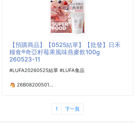
不管是上班提神💼
💓居家可愛必備款💓
開車醒腦🚗
讀書熬夜📚
覺得家裡空間過於單調嗎❓
還是下午嘴饞時刻☕
來一顆，就像喝下一口冰美式般療癒又清醒～
那就很適合放上幾片可愛的卡通地墊唷～～～
【預購商品】【0525結單】【批發】日禾
讓生活空間變得繽紛精緻、也更有氛圍感哦❤️
糧食®奇亞籽莓果風味燕麥飲100g
260523-11
🌟親膚柔軟的羊羔絨材質摸起來的觸感非常好！
柔韌細膩的質料軟軟的觸感很舒服踩起來腳感也很好‼️
#LUFA20260525結單 #LUFA食品
🌈每一款都是可愛又經典的卡通角色造型❣️
🐴 26B08200501
並且做了趣味的不規則設計讓卡通地墊變得更生動囉！
💎日禾糧食®奇亞籽莓果風味
不管是放在大人房、小孩房、還是客廳書房都非常適合
燕麥飲100g 260523-11
唷👍👍
1
下一頁
※廠商控價…零售價不可低於$99
🌟邊緣都有做包邊設計不易開
狂銷突破十萬包💥全台姐妹都在喝的輕盈秘密㊙️