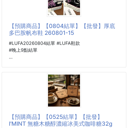
🥥加熱即食
✨宜蘭在地知名品牌✨
🥥道地泰國甜點
🥥不須搭飛機直飛泰國
妹妹最近超迷一部講南部農村生活的台劇🌾
【預購商品】【0804結單】【批發】厚底
在家也能享受這一經典美味🛋️
每天晚上邊追劇邊喊：「好想吃地瓜喔！」🍠
多巴胺帆布鞋 260801-15
結果後來被我發現，她現在最愛的不是手搖飲🧋
反而是這包👉「康成食品香脆小薯粒(山葵胡椒)」👈
#LUFA20260804結單 #LUFA鞋款
🍟
#晚上9點結單
一邊追劇、一邊咔滋咔滋吃，嘴巴完全停不下來🤣
🐴 26K26000801
它用的是台灣人氣超高的🍠「台農57號地瓜」🍠
厚底多巴胺帆布鞋 260801-15
那種鬆軟香甜、烤過後會散發蜜香的地瓜品種🇹🇼
再用低溫真空慢炸技術🔥
“多巴胺穿搭”是通過高飽和、明快的色彩刺激大腦釋放
把地瓜原本的香氣和酥
快樂情緒。厚底多巴胺帆布鞋正是這一理念的完美載體
——
用明亮配色搭配功能性厚底，讓你把“快樂”穿在腳上。
【預購商品】【0525結單】【批發】
👗穿搭指南：
I'MINT 無糖木糖醇濃縮冰美式咖啡糖32g
一鞋多穿，風格百變