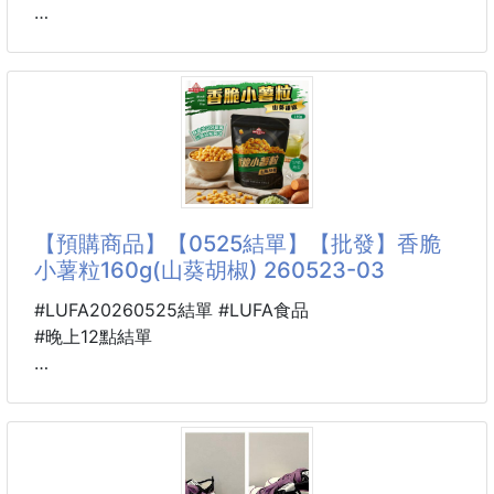
👖天絲闊腿剪裁=梨形身材救星
🐴 26U09500501
✔超遮胯、超顯瘦：
泰國Sipso 椰漿糯米飯
針對臀腿比例優化，胯寬直接隱形
220g 260523-08
✔高腰收腹：
🥵炎炎夏日居高不下的氣溫
腰線一拉高，比例好到想哭🔥
總是令人食不下嚥沒胃口
好想吃清涼解暑的美食喔🤤
✔優化腿型：
【預購商品】【0525結單】【批發】香脆
直筒闊腿版型
😎這時候想到同樣濕熱的泰國
小薯粒160g(山葵胡椒) 260523-03
很多適合天氣熱吃的點心
尤其是椰香糯米飯
#LUFA20260525結單 #LUFA食品
真是清爽又消暑❄️
#晚上12點結單
✈️免飛泰國也能享用
🐴 26U13000501
Q軟糯米加上椰奶香
香脆小薯粒160g(山葵胡椒)
趕緊嚐嚐這款椰香糯米飯❣️
260523-03
🍚🍚椰漿糯米飯🍚🍚