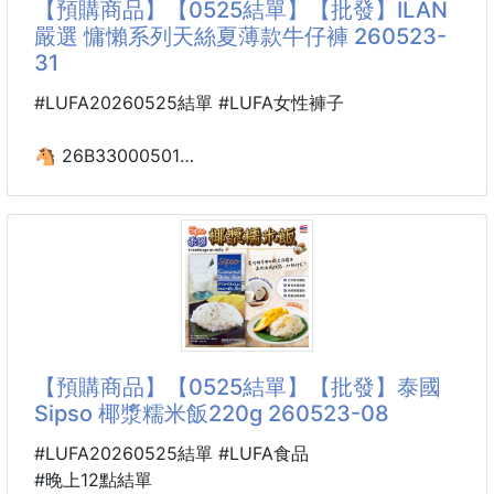
【預購商品】【0525結單】【批發】ILAN
💎 後腰金屬 D 形環點綴，低調卻充滿精品感
嚴選 慵懶系列天絲夏薄款牛仔褲 260523-
🤍 米色｜溫柔知性，日常百搭
31
💙 深藍｜沉穩優雅，耐看不退流行
🖤 黑色｜經典俐落，衣櫃必備
#LUFA20260525結單 #LUFA女性褲子
無論搭配牛仔褲、洋裝、短
🐴 26B33000501
🔥 ILAN嚴選 慵懶系列天絲
夏薄款牛仔褲 260523-31
❄️穿上自帶空調！行走的小冰箱❄️
專為夏天而生的「涼感天絲神褲」！
夏天想穿牛仔褲，卻怕悶到懷疑人生？🥵
【預購商品】【0525結單】【批發】泰國
這件直接讓你對悶熱說掰掰！👋
Sipso 椰漿糯米飯220g 260523-08
布料輕薄到像第二層肌膚，透氣度直接拉滿
穿上去體感溫度瞬間下降
#LUFA20260525結單 #LUFA食品
真的像把冰箱穿在身上！🌬️👖
#晚上12點結單