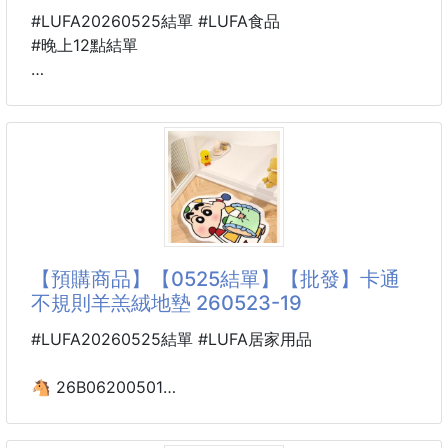
#LUFA20260525結單 #LUFA食品
·休閒街頭風：
#晚上12點結單
搭配闊腿牛仔褲，褲腳蓋住一半鞋身，厚底悄悄增高。
🐴 26U11300501
·甜美學院風：
韓國CU便利商店限定販售
搭配短襪+百褶裙，秒變校園劇女主既視感。
🇰🇷 I'MINT 無糖木糖醇濃縮
冰美式咖啡糖32g 260523-07
·都市酷感風：
搭配西裝短褲，切換酷女孩模式。
把冰美式變成隨身帶著走的咖啡糖☕🧊
·亮色點綴法：
【預購商品】【0525結單】【批發】卡通
搭配純色連衣裙或短裙，讓
不用特地跑咖啡廳
不規則羊羔絨地墊 260523-19
想提神、想解饞，隨時來一顆就對了💥
#LUFA20260525結單 #LUFA居家用品
韓國I'MINT把經典冰美式Americano濃縮進小小一顆咖
啡糖裡✨
🐴 26B06200501
入口立刻散發濃郁咖啡香，微苦中帶點回甘，真的越吃
卡通不規則羊羔絨地墊
越涮嘴！
260523-19