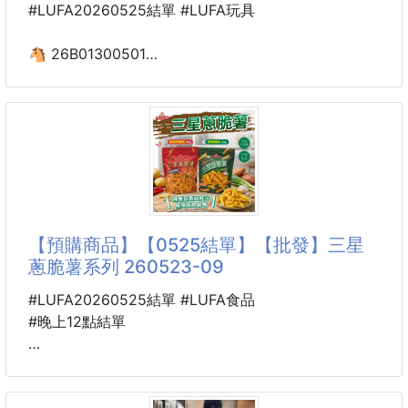
#LUFA20260525結單 #LUFA玩具
🐴 26B01300501
3D列印 解壓玩具變形
扭扭蛋 260523-17
🐉3D列印解壓扭扭蛋｜指尖上的治癒神器，玩一次就
上癮✨
還在被工作學習的壓力壓得喘不過氣？這款超有趣的
3D列印解壓扭扭蛋，用絲滑的扭轉手感，幫你一鍵釋
放壓力，玩起來根本停不下來！
【預購商品】【0525結單】【批發】三星
蔥脆薯系列 260523-09
🌀絲滑扭轉，解鎖指尖治癒瞬間
蛋形設計暗藏巧思，輕輕扭轉、推拉，就能體驗絲滑到
#LUFA20260525結單 #LUFA食品
飛起的阻尼感，每一次轉動都像在解鎖一個小機關，強
#晚上12點結單
迫症看了都直呼舒適！上課摸魚、開會走神、居家放
空，隨手拿起來轉一轉，所有煩躁和焦慮都跟著轉走
🐴 26U13000501
三星蔥脆薯系列 260523-09