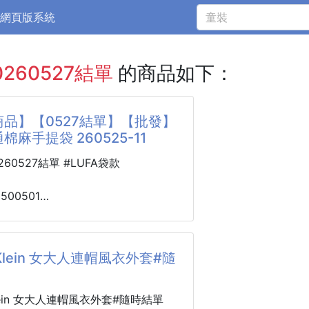
網頁版系統
0260527結單
的商品如下：
品】【0527結單】【批發】
棉麻手提袋 260525-11
0260527結單 #LUFA袋款
5500501
手提袋 260525-11
卡通亞麻托特包｜日常百搭，顏值與實
n Klein 女大人連帽風衣外套#隨
軟乎乎的卡通托特包！這款偽麻手提
狗&史努比雙款可選，輕便又能裝，通
 Klein 女大人連帽風衣外套#隨時結單