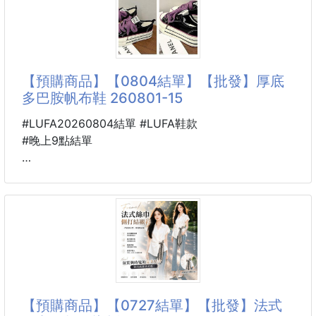
身版型，穿上瞬間拉長比例，氣質直接升級✨
📌款式：燕
☁️ 防水布料，遇到毛毛雨也不用擔心
🧥 可拆式連帽，一件切換兩種風格
✨ 金屬 Logo 按扣，細節更顯質感
🎀 同色腰帶設計，輕鬆打造纖細腰線
【預購商品】【0804結單】【批發】厚底
💎 後腰金屬 D 形環點綴，低調卻充滿精品感
多巴胺帆布鞋 260801-15
🤍 米色｜溫柔知性，日常百搭
💙 深藍｜沉穩優雅，耐看不退流行
#LUFA20260804結單 #LUFA鞋款
🖤 黑色｜經典俐落，衣櫃必備
#晚上9點結單
無論搭配牛仔褲、洋裝、短
🐴 26K26000801
厚底多巴胺帆布鞋 260801-15
“多巴胺穿搭”是通過高飽和、明快的色彩刺激大腦釋放
快樂情緒。厚底多巴胺帆布鞋正是這一理念的完美載體
——
用明亮配色搭配功能性厚底，讓你把“快樂”穿在腳上。
【預購商品】【0727結單】【批發】法式
👗穿搭指南：