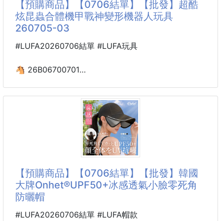
【預購商品】【0706結單】【批發】超酷
炫昆蟲合體機甲戰神變形機器人玩具
無論逛街、散步還是日常外出，都能給媽媽帶來輕鬆自
260705-03
在的好心情。
#LUFA20260706結單 #LUFA玩具
📌材質：飛織網面+PVC
📌顏色：黑色，灰色，粉色
🐴 26B06700701
(如遇缺色，隨機出貨)
超酷炫昆蟲合體機甲戰神
📌尺寸：36~42
變形機器人玩具 260705-03
----------------------------------------------
【商品說明】-
家裡的小寶貝總是沉迷手機平板？
落後的手動能力、散漫的專注力讓家長好頭痛？😩
今年夏天，拒絕枯燥乏味！
【預購商品】【0706結單】【批發】韓國
【超酷炫昆蟲合體機甲戰神變形機器人玩具】
大牌Onhet®UPF50+冰感透氣小臉零死角
帶領孩子進入熱血爆棚的昆蟲機甲世界！
防曬帽
這款玩具不僅外觀帥到炸裂，更是兼具培養專注、邏輯
思維、手動能力的益智型神作！
#LUFA20260706結單 #LUFA帽款