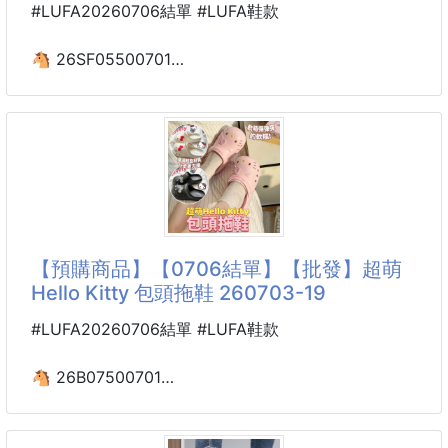
#LUFA20260706結單 #LUFA鞋款
🐴 26SF05500701
超萌卡通防滑小熊拖鞋
260704-02
🐻軟萌小熊印花，馬卡龍溫柔配色
鞋身印簡約小熊圖案，搭配米白、淺綠溫柔淺色系，奶
乎乎的軟萌風格，擺在家裡像小裝飾。
🛡加高防撞包頭設計，守護腳趾安全
【預購商品】【0706結單】【批發】超萌
前翹包裹式鞋頭，完整包住腳趾，走動時撞到桌角、櫃
Hello Kitty 包頭拖鞋 260703-19
子不會磕碰受傷，家裡有小孩、愛跑動的人超實用。圓
滑內腔不擠腳尖，寬腳、胖腳穿著毫無壓迫感，長時間
#LUFA20260706結單 #LUFA鞋款
居家不悶腳。
🐴 26B07500701
☁️高彈加厚踩屎感底，走路零負擔
超萌Hello Kitty 包頭拖鞋
升級加厚軟彈EVA材質，踩上去軟綿綿快速回彈，緩衝
260703-19
地面衝擊力，久站、在家走動腳底不