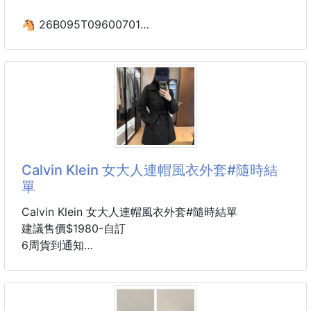
讓孩子在動手組裝與變形的過程中，眼手協調度與空間
邏輯瞬間UP！
🐴 26B095T09600701
韓國大牌Onhet®UPF50+
📌材質：鋅合金+PC
冰感透氣小臉零死角防曬帽
📌款式/顏色：隨機出貨
260704-03
📌重量：約1
※廠商控價…零售價不可低於$119
姊妹們聽我說‼️這頂真的是今夏最狂防曬天花板🏆
Calvin Klein 女大人連帽風衣外套#隨時結
在東京和首爾的街頭，那些穿著亞麻襯衫、鬆弛感滿滿
單
的小姐姐們，頭上絕對都是這一頂💕
簡約的穿搭裡最不能少的就是它，戴上去整個人的氛圍
Calvin Klein 女大人連帽風衣外套#隨時結單
感瞬間拉滿，直接變成精緻高光女孩💃
建議售價$1980-自訂
6周貨到通知
店面價一頂都至少要:$399 💸💸
顏色：黑，象牙，深藍
🎉🎉我們獨家開團一頂只要:$xxx
尺寸：XS，S，M，L，XL，XXL
Calvin Klein 女士連帽風衣，結合經典雙排扣設計與修
📌材質：聚脂纖維