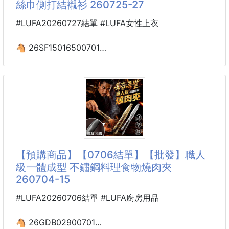
絲巾側打結襯衫 260725-27
一鞋多穿，風格百變
#LUFA20260727結單 #LUFA女性上衣
·休閒街頭風：
搭配闊腿牛仔褲，褲腳蓋住一半鞋身，厚底悄悄增高。
🐴 26SF15016500701
法式絲巾側打結襯衫 260725-27
·甜美學院風：
搭配短襪+百褶裙，秒變校園劇女主既視感。
被這件絲巾襯衫戳中法式浪漫心巴🤍
收腰扭結+絲巾系帶，輕鬆掐出高腰線
·都市酷感風：
無袖翻領溫柔修飾肩線，不挑身材不挑人
搭配西裝短褲，切換酷女孩模式。
自帶慵懶氛圍感，搭牛仔褲就是毫不費力的優雅
通勤約會穿都合適，溫柔又顯氣質！
·亮色點綴法：
【預購商品】【0706結單】【批發】職人
搭配純色連衣裙或短裙，讓
職場人私藏的氣質白襯衫🤍氛圍感絕了
級一體成型 不鏽鋼料理食物燒肉夾
260704-15
被這件收腰白襯衫狠狠戳中了！
扭結設計+絲巾系帶，一下子告別了普通白襯衫的呆板
#LUFA20260706結單 #LUFA廚房用品
感
小翻領和V領剪裁剛好修飾肩頸線條，短袖設計利落又
🐴 26GDB02900701