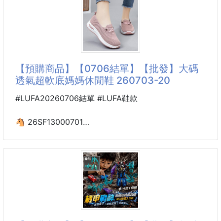
誰能拒絕軟萌Kitty包頭拖鞋！
少女心直接滿分，居家、外出一雙搞定，Kitty粉必
收。
整體輕盈EVA材質，踩上去軟糯Q彈，走路零負擔，久
【預購商品】【0706結單】【批發】大碼
穿不磨腳、不悶腳。
透氣超軟底媽媽休閒鞋 260703-20
加厚緩震鞋床，日常走動、居家打掃一整天也不腳痠
#LUFA20260706結單 #LUFA鞋款
防水速乾，洗澡、浴室穿完全不怕積水發臭。
🐴 26SF13000701
大碼透氣超軟底媽媽休閒鞋
立體蝴蝶結+經典貓咪臉造型，線條圓潤超可愛
260703-20
粉、白、黑三色可選，百搭各種穿搭風格。
專為舒適而生，免綁鞋帶搭配輕盈透氣鞋面，行走間保
包頭設計完美保護腳趾，不怕碰撞受傷；側邊透氣孔
持雙腳清爽不悶熱。
洞，減少悶熱，
加厚柔軟鞋底，減震護足，長時間穿也不累腳。
大碼版型貼合腳型，輕鬆穿脫不擠腳。