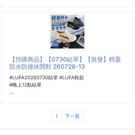
清爽
職人級一體成型
不鏽鋼料理食物燒肉夾
📌尺寸：S~2XL
260704-15
-----------------
【商品說明】-
中秋烤肉、露營野炊
你還在用那種會夾斷肉片、手感僵硬的便宜夾子嗎？
🥩
【預購商品】【0730結單】【批發】輕盈
防水防撞休閒鞋 260728-13
真正的烤肉高手，手裡拿的一定是這把
「職人級一體成型不鏽鋼料理食物燒肉夾」
#LUFA20260730結單 #LUFA鞋款
流線型握感，搭配精密防滑設計，讓你輕鬆掌握火候
#晚上12點結單
就像韓國烤肉店的專業歐巴一樣帥氣！
🐴 26GN18500701
⚙️一體成型不鏽鋼，堅固耐用不卡垢
輕盈防水防撞休閒鞋 260728-13
採用高級不鏽鋼打造，無接縫設計不會卡油垢或滋生細
1
下一頁
菌
🩴這雙真的會一直想穿！！！
耐高溫、不生鏽，無論是炭火直烤還是平底鍋煎烤，都
下雨天🌧️、上班👨‍💼、露營🏕️、玩水💦