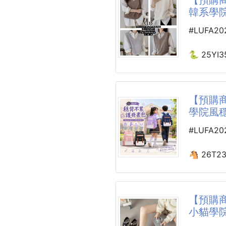
約衣長65
韓系學院
顏色：白
#LUFA2
🐍 25YI3
韓系學院
9511
【預購商
學院風穩
+1=背心
#LUFA2
📌顏色：
📌尺寸：
🐴 26T2
(尺寸如圖
學院風穩
----------
260711-2
🌀預購商
【預購商
🚧需等待
小貓學院
❌不接急
小朋友每
👉貨到通