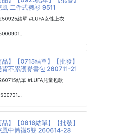
CM胸圍108CM連肩袖長72CM
風 二件式襯衫 9511
色，黑色
0250925結單 #LUFA女性上衣
5000901
風 二件式襯衫
品】【0715結單】【批發】
背不累護脊書包 260711-21
+襯衫
0260715結單 #LUFA兒童包款
卡，杏，灰
均碼
3500701
所示)
背不累護脊書包
------------------------------------
1
品🌀
品】【0616結單】【批發】
時間🚧
風中筒襪5雙 260614-28
單❌
天上學是不是都像在搬小書山🤣
知👈