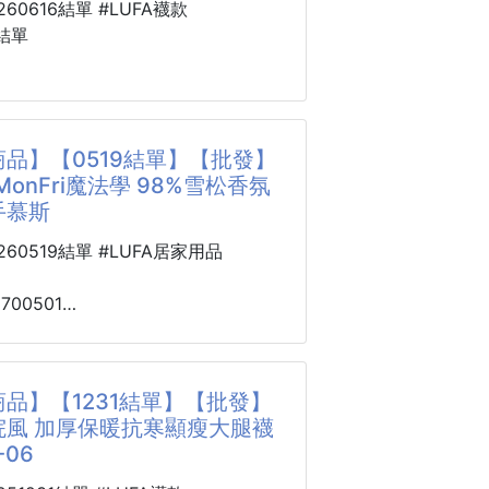
業本、鉛筆盒、水壺通通塞滿，背久
0260616結單 #LUFA襪款
後，不接受任何原因取消訂單
、背也累，媽媽看了真的會心疼🥹🎒
結單
------------------------------------
項：
風穩背不累護脊書包真的很適合國小
9500601
+影片僅供參考使用方式
風中筒襪5雙
看的學院風配色，背起來乾淨有精
8
品】【0519結單】【批發】
是背部有立體減壓設計，能分散肩、
MonFri魔法學 98%雪松香氛
受力，讓孩子每天上學更輕鬆✨
愛與潮流一次穿上腳！
手慕斯
貓咪圖案，俏皮又吸睛
脊背墊，穩穩分散壓力
搭配球鞋、帆布鞋就能瞬間提升整體穿
0260519結單 #LUFA居家用品
式減壓設計，貼合孩子背部曲線，不
壓在背上，背起來更舒適～
是日常休閒、上學通勤，還是拍穿搭
8700501
、背作業也比較不容
分📸
onFri魔法學
襪長度，修飾腿型更好搭
香氛泡泡洗手
 260518-04
品】【1231結單】【批發】
院風 加厚保暖抗寒顯瘦大腿襪
-06
纖維
的香味~
香48小時