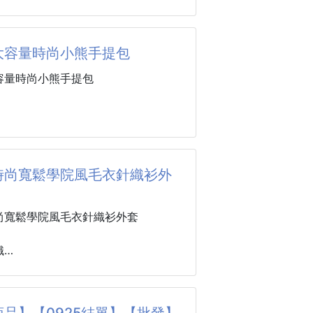
有打棗加固，有圖有真相，口說無
大容量時尚小熊手提包
有加棉，背起來不只舒服，空包的時
喔
容量時尚小熊手提包
＊２９＊13.5
標準式雙側口袋
布
：９０ｃｍ 筆電
2.5*31cm
６吋
色
時尚寬鬆學院風毛衣針織衫外
：特厚９００Ｄ磨砂牛津布
：高階加密裏布
尚寬鬆學院風毛衣針織衫外套
織
分滌綸（聚酯纖維）
鬆型
碼
品】【0925結單】【批發】