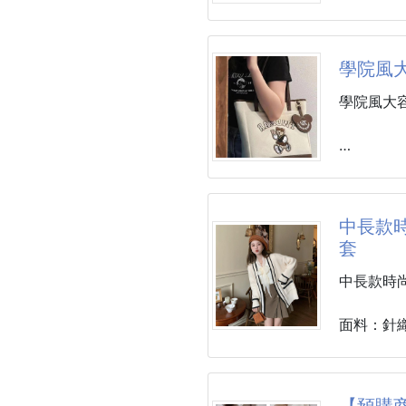
濕掉喔
２背袋均
憑。
學院風
３夾層均
候更挺實
學院風大
尺寸：４３
側口袋：
材質：帆
背帶長度
尺寸：30*1
尺寸：１
顏色：白
中長款
外料材質
套
內裏材質
中長款時
#包包
面料：針
主面料成
版型：寬
尺碼：均
【預購商