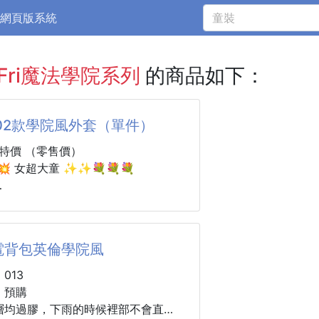
網頁版系統
nFri魔法學院系列
的商品如下：
02款學院風外套（單件）
款特價 （零售價）
💥 女超大童 ✨✨💐💐💐
TQ
：黑色，藏青色
130-140-150-160-170碼
電背包英倫學院風
5-125-135-145-155-160cm左右
013
：預購
層均過膠，下雨的時候裡部不會直接