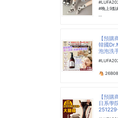
課本、作
#LUFA2
🚨下單
了肩膀痠
#晚上9點
----------
⚠️注意事
這款學院
🐴 26K0
👉圖文
孩子！
小貓學院
👉所有配
外型是耐
260614-2
【預購商
神，重點
韓國Dr.
背、腰的
🧦把可
泡泡洗
🧦可愛
✅立體護
🧦簡單
#LUFA2
背面多點
搭感🔥
會整片硬
🧦不管
🐴 26B0
每天背書
照，都超加
韓國Dr.M
🧦中筒
98%雪松
慕斯519ml
【預購商
📌材質：
日系學
75%棉
特色：
251229
22%聚酯
雪松蒿木
3%氨綸
洗一次手芳