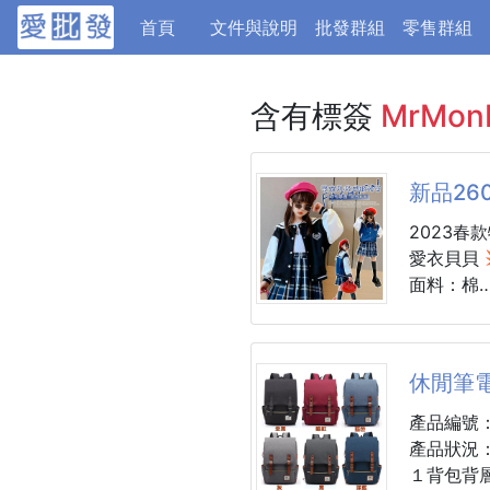
(current)
首頁
文件與說明
批發群組
零售群組
含有標簽
MrMo
新品26
2023春
愛衣貝貝 
面料：棉
貨號：TN
😀 顏色
尺碼：120-
休閒筆
建議身高：11
產品編號：
產品狀況
１背包背