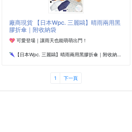
充電盒* 1
直接拿一張擦下去真的超舒服！！
耳機* 2
而且重點是——
它居然做成「大可樂罐造型」🥹🩵
廠商現貨 【日本Wpc. 三麗鷗】晴雨兩用黑
------------------------------------
可愛到不行！！
膠折傘｜附收納袋
🌴 夏日限定感直接拉滿
💖 可愛登場｜讓雨天也能萌萌出門！
✔ Hello Kitty
✔ 酷洛米
🌂【日本Wpc. 三麗鷗】晴雨兩用黑膠折傘｜附收納袋
✔ 美樂蒂
款式：大耳狗 / 酷洛米
✔ 大耳狗
整體是超療癒海島度假風🌊🏖️
✔ 三麗鷗正版授權｜人氣角色陪你撐過每一場雨
1
下一頁
放包包裡真的會忍不住一直拿出來看🤣
✔ 晴雨兩用折傘｜有效阻擋紫外線＆防水滴灑
✔ 高效黑膠塗層｜阻擋熱能、抗UV
❄️ 涼感濕紙巾超加分！
✔ 輕巧設計250g｜外出隨身攜帶超方便
夏天真的很需要這種：
✔ 附贈收納袋｜扁型化妝包造型，收納好可愛
💦 擦完有降溫感
💦 外出隨時清爽
想兼顧造型＆實用性？這款絕對是夢幻逸品！
💦 流汗後舒服很多
快把可愛大耳狗、酷洛米帶回家，陪你甜甜出門☁☂