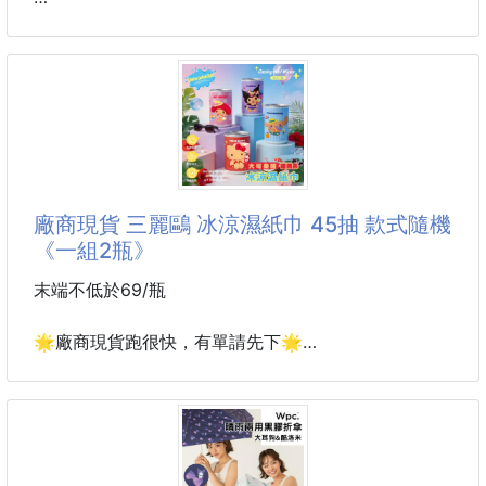
蓋上蓋子後上下推拉幾下，就能輕鬆擁有豐富泡沫！
🐍 25K16000901
比起泡網更方便，還能完美清洗粉撲！
三麗鷗家族系列藍芽耳機
✨再也不用擔心手洗粉撲洗不乾淨或搓壞了～
250909-07
✔️ 庫洛米x美樂蒂主題設計，浴室
🔻符合人體工學設計，精緻小巧，配戴舒適
🔻雙耳任意切換，取出即連
廠商現貨 三麗鷗 冰涼濕紙巾 45抽 款式隨機
兩邊耳機取出時自動連結
《一組2瓶》
🔻低音澎湃有力，高音通透清晰，立體聲音，營造聽
末端不低於69/瓶
覺的饗宴
🌟廠商現貨跑很快，有單請先下🌟
🔸配備：TypeC接口，有藍芽就可以使用
🧊☀️【三麗鷗 冰涼濕紙巾｜夏天降溫神器】☀️🧊
📌款式：大耳狗，kt，美樂蒂
，布丁狗，庫洛米
這個真的太適合現在天氣了🥵
📌內容物：
外出流汗、悶熱黏膩、逛街曬太陽