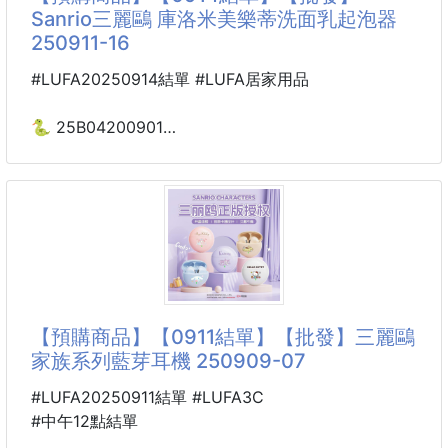
吊在衣櫃裡,汽車內,貼在廁裡,梳妝枱前,辦公桌
Sanrio三麗鷗 庫洛米美樂蒂洗面乳起泡器
都能讓人心情非常好喔
250911-16
✅ 正版角色授權
酷洛米、人
英國製、洋甘菊、小蒼蘭、玫瑰、薰衣草、茉莉、百
#LUFA20250914結單 #LUFA居家用品
合、鼠尾草、甜橘～～～ 都是超級受歡迎芳香味
🐍 25B04200901
📌款式：隨機出貨
Sanrio三麗鷗 庫洛米
美樂蒂洗面乳起泡器
----------------------------------------------
250911-16
🌀預購商品🌀
🚧
特色：
女孩們的浴室必備好物來了！😍這款
【Sanrio三麗鷗 庫洛米美樂蒂洗面乳起泡器】
【預購商品】【0911結單】【批發】三麗鷗
不僅擁有超可愛的設計，還能快速打出綿密細膩的泡
家族系列藍芽耳機 250909-07
沫，清潔效果加倍！💖
#LUFA20250911結單 #LUFA3C
🌈 使用超簡單：
#中午12點結單
只需要擠出適量的洗面乳，加點水