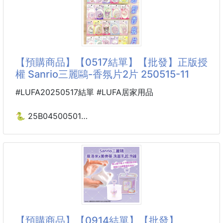
夏天就是要吃冰！
但自己做的冰棒，真的更有趣、更有參與感～
這次兩款一起開團：
💜 Kuromi 酷洛米造型冰棒模具
【預購商品】【0517結單】【批發】正版授
🩵 HANGYODON 人魚漢頓造型冰棒模具
權 Sanrio三麗鷗-香氛片2片 250515-11
倒入果汁、牛奶、優格、奶茶、氣泡飲，
#LUFA20250517結單 #LUFA居家用品
放進冷凍庫結凍後，
就能做出超可愛的角色造型冰棒！
🐍 25B04500501
正版授權 Sanrio三麗鷗
小朋友看到成品一定超興奮，
香氛片2片 250515-11
大人自己做也很療癒，
放暑假、週末下午、親子手作、夏日點心時間都超適合
🙌
原價一片$70❌❌❌
文具通路特價一片也要$49元❌❌❌
━━━━━━━━━━━
每一片都可以用貼的或吊掛的!!!
【預購商品】【0914結單】【批發】
✨ 這兩款厲害在哪裡？