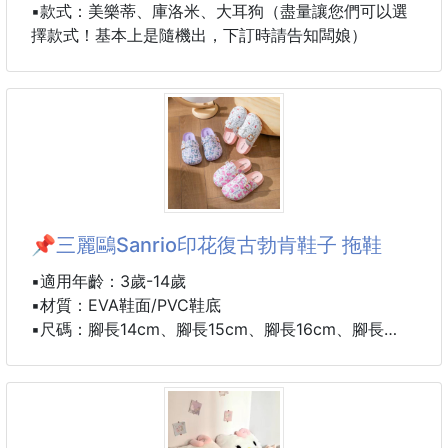
▪️款式：美樂蒂、庫洛米、大耳狗（盡量讓您們可以選
擇款式！基本上是隨機出，下訂時請告知闆娘）
📌三麗鷗Sanrio印花復古勃肯鞋子 拖鞋
▪️適用年齡：3歲-14歲
▪️材質：EVA鞋面/PVC鞋底
▪️尺碼：腳長14cm、腳長15cm、腳長16cm、腳長
17cm、腳長18cm、腳長19cm、腳長20cm、腳長
21cm