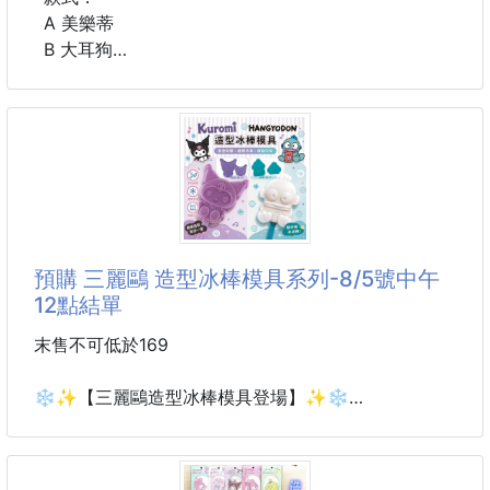
A 美樂蒂
B 大耳狗
C 庫洛米
D KT（粉色）
E KT （紅色）
F 帕恰狗
G 布丁狗
H 人魚漢頓
尺寸：16.5*12.3*13.5cm
預購 三麗鷗 造型冰棒模具系列-8/5號中午
材質：pvc
12點結單
#生活用品#收納桶 #收納盒
末售不可低於169
#卡通 #三麗鷗
❄️✨【三麗鷗造型冰棒模具登場】✨❄️
酷洛米 × 人魚漢頓
萌翻整個夏天💜🩵