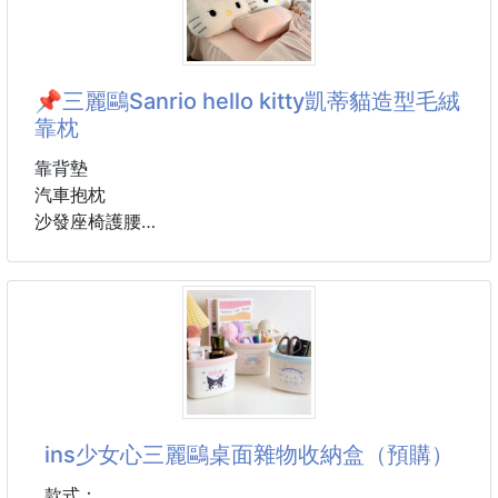
📌三麗鷗Sanrio hello kitty凱蒂貓造型毛絨
靠枕
靠背墊
汽車抱枕
沙發座椅護腰
多種用途
▪️款式：Kitty
▪️顏色：如圖款白色
▪️材質：PP棉+毛絨
▪️尺寸：80*40cm
ins少女心三麗鷗桌面雜物收納盒（預購）
款式：