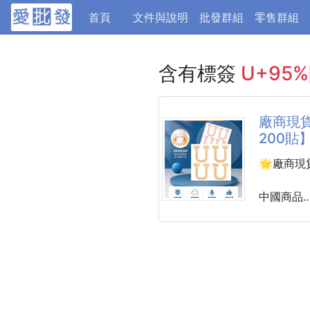
(current)
首頁
文件與說明
批發群組
零售群組
含有標簽
U+95
廠商現貨
200貼
🌟廠商現
中國商品
U型加強防
指甲兩側
尤其指甲
惱😣