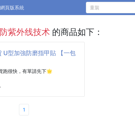
網頁版系統
%防紫外线技术
的商品如下：
 U型加強防磨指甲貼 【一包
】
貨跑很快，有單請先下🌟
磨指甲貼 一包200貼
1
反覆摩擦磨蹭後 很容易產生不適感😰
沒有乖乖生長 一直往內長去真的很煩